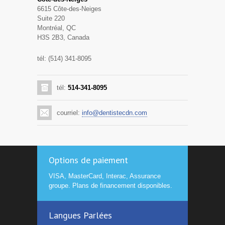
6615 Côte-des-Neiges
Suite 220
Montréal, QC
H3S 2B3, Canada
tél: (514) 341-8095
tél:
514-341-8095
courriel:
info@dentistecdn.com
Options de paiement
VISA, MasterCard, Interac, Assurance
groupe. Plans de financement disponibles.
Langues Parlées