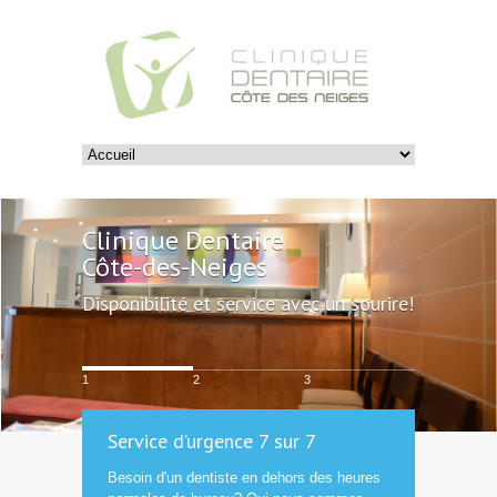
Clinique Dentaire
Côte-des-Neiges
Disponibilité et service avec un sourire!
1
2
3
Service d’urgence 7 sur 7
Besoin d'un dentiste en dehors des heures